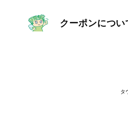
内
容
クーポンについ
を
ス
キ
ッ
プ
タ